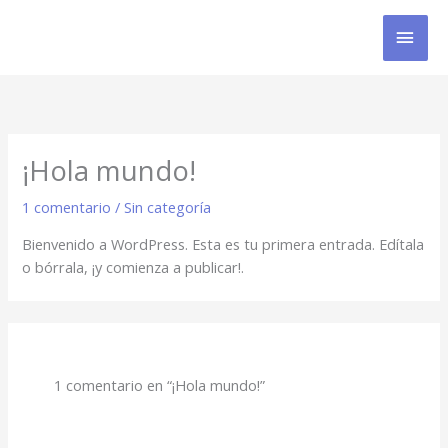
Ir
MEN
al
contenido
PRIN
¡Hola mundo!
1 comentario
/
Sin categoría
Bienvenido a WordPress. Esta es tu primera entrada. Edítala
o bórrala, ¡y comienza a publicar!.
1 comentario en “¡Hola mundo!”